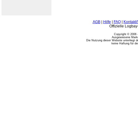
AGB
|
Hilfe
|
FAQ
|
Kontakt/
Offizielle Logba
Copyright © 2006 
Ausgewiesene Marken
Die Nutzung dieser Website unterliegt 
keine Haftung für den