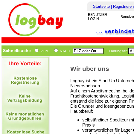
Startseite
|
Registrieren
BENUTZER-
Benutze
LOGIN:
Schnellsuche
VON
NACH
Ladungsart
Wir über uns
Logbay ist ein Start-Up Unterne
Niedersachsen.
Auf einem Arbeitsmeeting, bei 
Frachtkostenentwicklung, Logisti
entstand die Idee zur eigenen Fi
Die Gründer und Ideengeber zum 
Hauptberuf:
selbständiger Spediteur m
Praxis
verantwortlicher für Lager