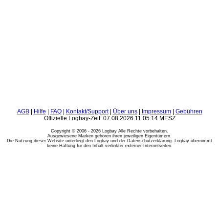
AGB
|
Hilfe
|
FAQ
|
Kontakt/Support
|
Über uns
|
Impressum
|
Gebühren
Offizielle Logbay-Zeit: 07.08.2026 11:05:14 MESZ
Copyright © 2006 - 2026 Logbay Alle Rechte vorbehalten.
Ausgewiesene Marken gehören ihren jeweiligen Eigentümern.
Die Nutzung dieser Website unterliegt den Logbay und der Datenschutzerklärung. Logbay übernimmt
keine Haftung für den Inhalt verlinkter externer Internetseiten.