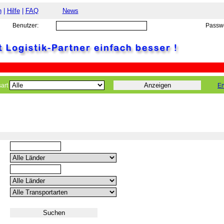
n
|
Hilfe
|
FAQ
News
Benutzer:
Passwo
art
Er