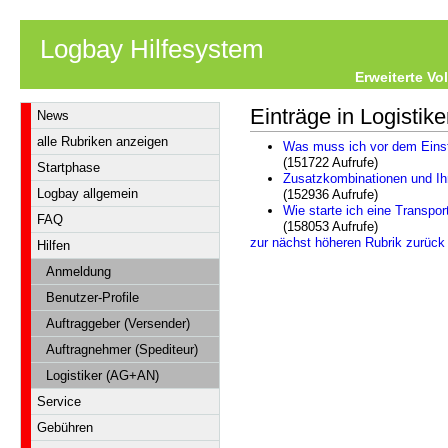
Logbay Hilfesystem
Erweiterte Vo
Einträge in Logisti
News
alle Rubriken anzeigen
Was muss ich vor dem Einst
(151722 Aufrufe)
Startphase
Zusatzkombinationen und Ih
Logbay allgemein
(152936 Aufrufe)
Wie starte ich eine Transpo
FAQ
(158053 Aufrufe)
zur nächst höheren Rubrik zurück
Hilfen
Anmeldung
Benutzer-Profile
Auftraggeber (Versender)
Auftragnehmer (Spediteur)
Logistiker (AG+AN)
Service
Gebühren