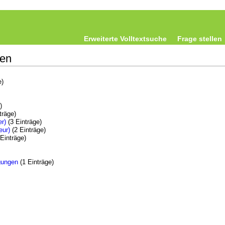
Erweiterte Volltextsuche
Frage stellen
gen
e)
)
träge)
r)
(3 Einträge)
eur)
(2 Einträge)
Einträge)
gungen
(1 Einträge)